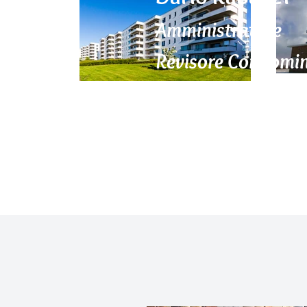
Amministratore
Revisore Condomin
Lieti di tornare 