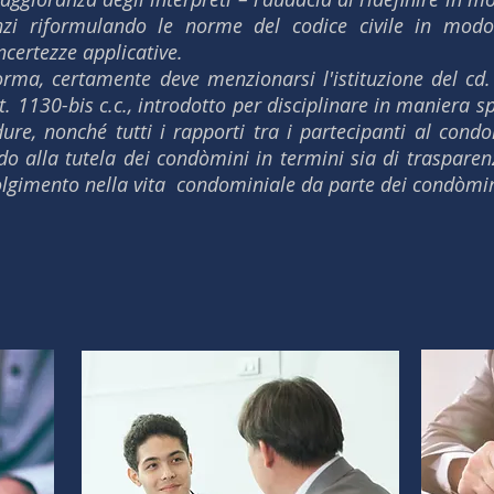
anzi riformulando le norme del codice civile in modo
certezze applicative.
forma, certamente deve menzionarsi l'istituzione del cd
t. 1130-bis c.c., introdotto per disciplinare in maniera sp
dure, nonché tutti i rapporti tra i partecipanti al co
do alla tutela dei condòmini in termini sia di trasparenz
olgimento nella vita condominiale da parte dei condòmini