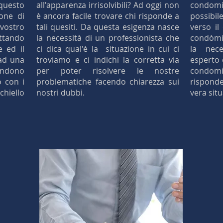
questo
all'apparenza irrisolvibili? Ad oggi non
condomi
ione di
è ancora facile trovare chi risponde a
possibil
 vostro
tali quesiti. Da questa esigenza nasce
verso il
uttando
la necessità di un professionista che
condòmin
 ed il
ci dica qual'è la situazione in cui ci
la nece
ad una
troviamo e ci indichi la corretta via
esperto d
rendono
per poter risolvere le nostre
condomi
o con i
problematiche facendo chiarezza sui
rispond
chiello
nostri dubbi.
vera sit